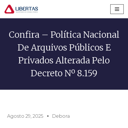
Pular
para
o
Confira – Política Nacional
conteúdo
De Arquivos Públicos E
Privados Alterada Pelo
Decreto Nº 8.159
Agosto 29, 2025
Debora