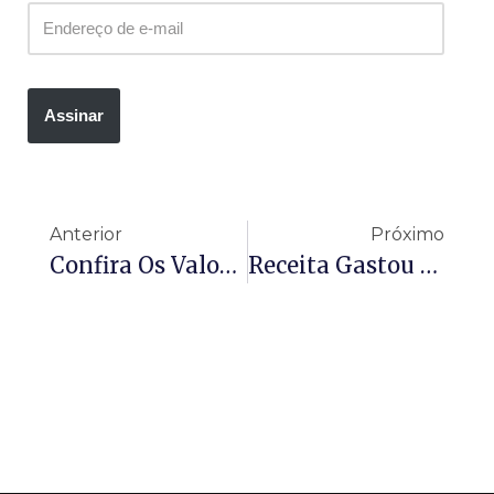
Assinar
Anterior
Próximo
Confira Os Valores Atualizados Estabelecidos Na Lei Nº 14.133, De 1º De Abril De 2021
Receita Gastou R$ 722 Mil Com Desenvolvimento Do Split Payment Até Dezembro De 2025