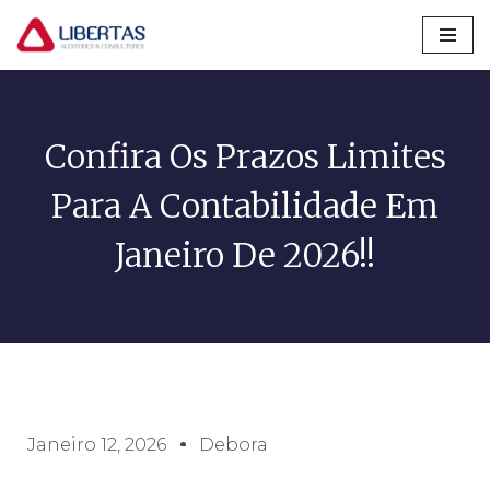
Pular
para
o
conteúdo
Confira Os Prazos Limites
Para A Contabilidade Em
Janeiro De 2026!!
Janeiro 12, 2026
Debora