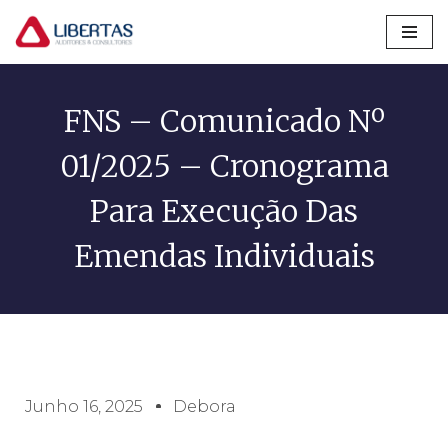
Pular
para
o
FNS – Comunicado Nº
conteúdo
01/2025 – Cronograma
Para Execução Das
Emendas Individuais
Junho 16, 2025
Debora