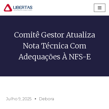
Pular
para
o
conteúdo
Comitê Gestor Atualiza
Nota Técnica Com
Adequações À NFS-E
Julho 9, 2025
Debora