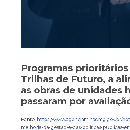
Programas prioritário
Trilhas de Futuro, a a
as obras de unidades h
passaram por avaliaçã
Fonte:
https://www.agenciaminas.mg.gov.br/not
melhoria-da-gestao-e-das-politicas-publicas-e