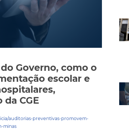
s do Governo, como o
limentação escolar e
ospitalares,
o da CGE
icia/auditorias-preventivas-promovem-
m-minas