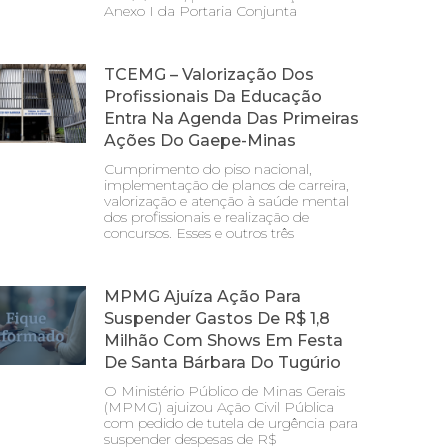
Anexo I da Portaria Conjunta
TCEMG – Valorização Dos
Profissionais Da Educação
Entra Na Agenda Das Primeiras
Ações Do Gaepe-Minas
Cumprimento do piso nacional,
implementação de planos de carreira,
valorização e atenção à saúde mental
dos profissionais e realização de
concursos. Esses e outros três
MPMG Ajuíza Ação Para
Suspender Gastos De R$ 1,8
Milhão Com Shows Em Festa
De Santa Bárbara Do Tugúrio
O Ministério Público de Minas Gerais
(MPMG) ajuizou Ação Civil Pública
com pedido de tutela de urgência para
suspender despesas de R$