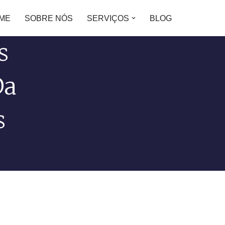
ME
SOBRE NÓS
SERVIÇOS
BLOG
s
Da
s