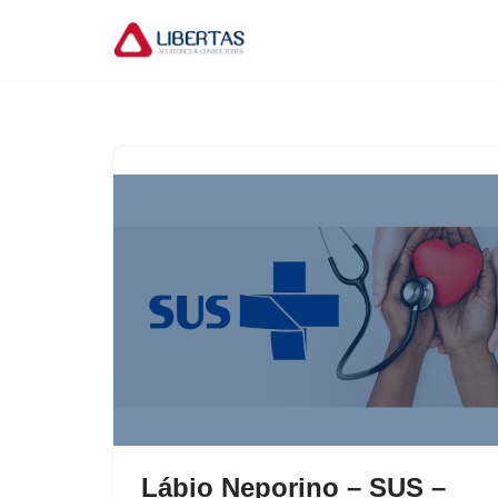
Pular
para
o
conteúdo
Lábio Neporino – SUS –