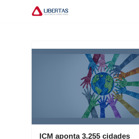
Pular
para
o
conteúdo
ICM aponta 3.255 cidades