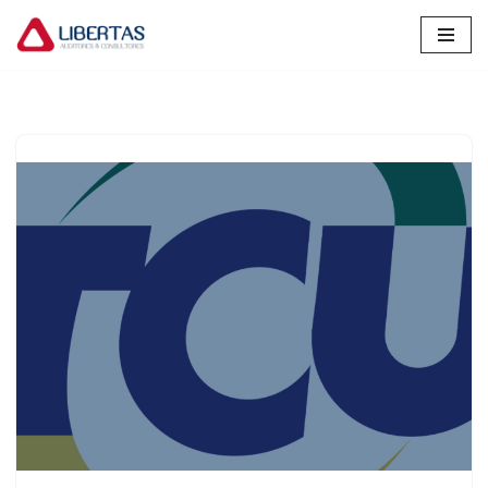
Pular
para
o
conteúdo