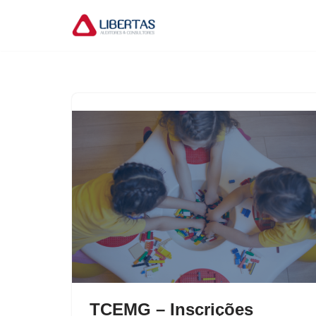
Pular
para
o
conteúdo
TCEMG – Inscrições