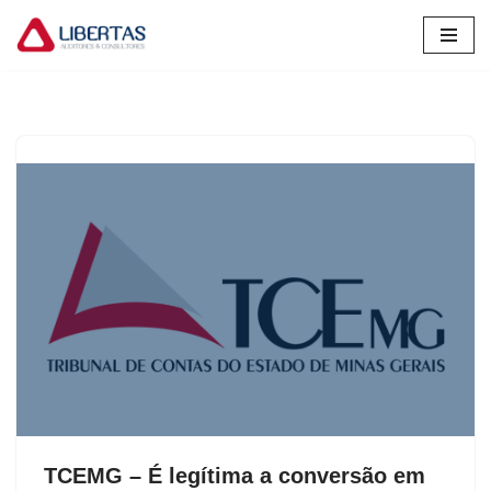
Pular
para
o
conteúdo
TCEMG – É legítima a conversão em