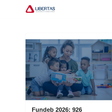
Pular
para
o
conteúdo
Fundeb 2026: 926