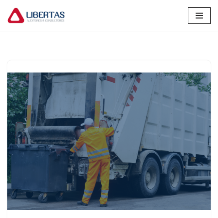
Pular
para
o
conteúdo